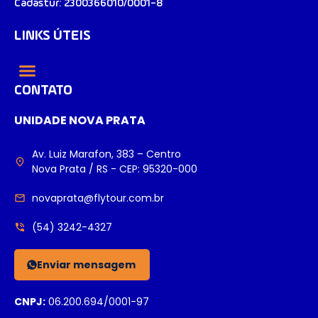
Cadastur: 2300366010/0001-8
LINKS ÚTEIS
CONTATO
UNIDADE NOVA PRATA
Av. Luiz Marafon, 383 – Centro
Nova Prata / RS - CEP: 95320-000
novaprata@flytour.com.br
(54) 3242-4327
Enviar mensagem
CNPJ:
06.200.694/0001-97