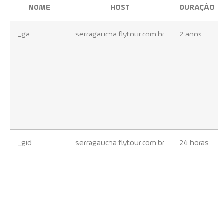
NOME
HOST
DURAÇÂO
_ga
serragaucha.flytour.com.br
2 anos
_gid
serragaucha.flytour.com.br
24 horas