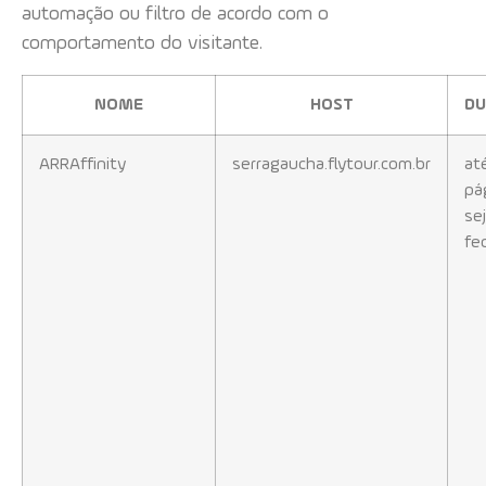
automação ou filtro de acordo com o
comportamento do visitante.
NOME
HOST
D
ARRAffinity
serragaucha.flytour.com.br
at
pá
se
fe