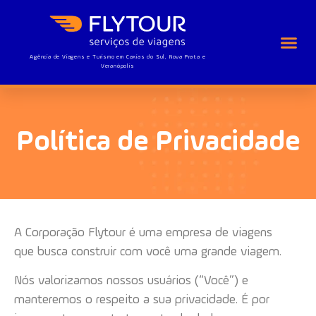
Agência de Viagens e Turismo em Caxias do Sul, Nova Prata e
Veranópolis
Política de Privacidade
A Corporação Flytour é uma empresa de viagens
que busca construir com você uma grande viagem.
Nós valorizamos nossos usuários (“Você”) e
manteremos o respeito a sua privacidade. É por