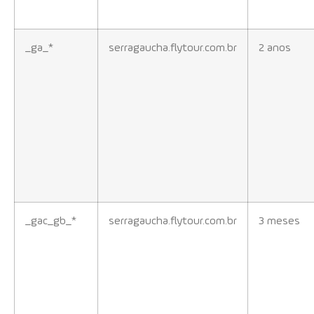
_ga_*
serragaucha.flytour.com.br
2 anos
_gac_gb_*
serragaucha.flytour.com.br
3 meses