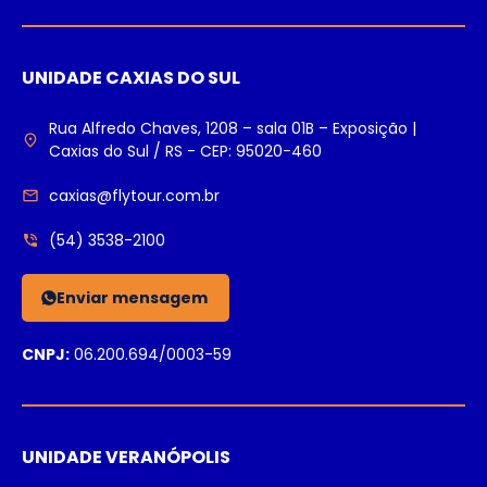
UNIDADE CAXIAS DO SUL
Rua Alfredo Chaves, 1208 – sala 01B – Exposição |
Caxias do Sul / RS - CEP: 95020-460
caxias@flytour.com.br
(54) 3538-2100
Enviar mensagem
CNPJ:
06.200.694/0003-59
UNIDADE VERANÓPOLIS