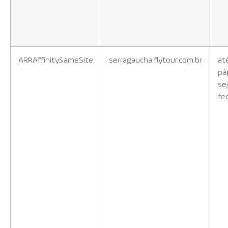
ARRAffinitySameSite
serragaucha.flytour.com.br
at
pá
se
fe